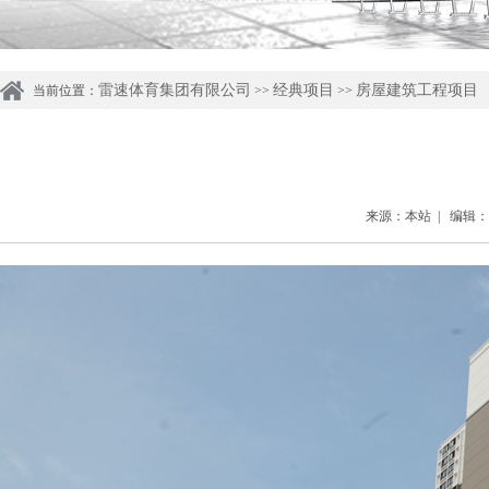
雷速体育集团有限公司
经典项目
房屋建筑工程项目
当前位置：
>>
>>
来源：本站 | 编辑：管理