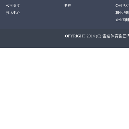
公司资质
专栏
公司活
技术中心
职业培
企业画
OPYRIGHT 2014 (C) 雷速体育集团