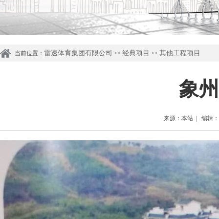
雷速体育集团有限公司
经典项目
其他工程项目
当前位置：
>>
>>
象州
来源：本站 | 编辑：管理