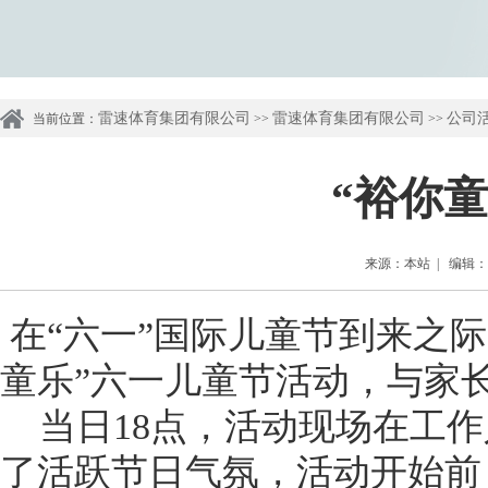
雷速体育集团有限公司
雷速体育集团有限公司
公司
当前位置：
>>
>>
“裕你
来源：本站 | 编辑：管理
在“六一”国际儿童节到来之际
童乐”六一儿童节活动，与家
当日18点，活动现场在工作
了活跃节日气氛，活动开始前