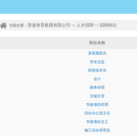
雷速体育集团有限公司
人才招聘
招聘岗位
当前位置：
>>
>>
职位名称
安装预算员
安全总监
研发技术员
会计
财务经理
文秘主管
市政项目经理
综合办公室主任
市政项目总工
施工综合管理员