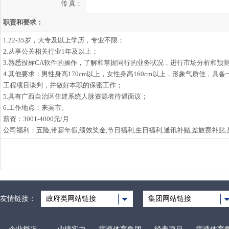
传 真：
职责和要求：
1.22-35岁，大专及以上学历，专业不限；
2.从事公关相关行业1年及以上；
3.熟悉投标CA软件的操作，了解和掌握同行的业务状况，进行市场分析和预
4.其他要求：男性身高170cm以上，女性身高160cm以上，形象气质佳
工程项目谈判，并做好本职的保密工作；
5.具有广西自治区住建系统人脉资源者待遇面议；
6.工作地点：来宾市。
薪资：3001-4000元/月
公司福利：五险,带薪年假,绩效奖金,节日福利,生日福利,通讯补贴,差旅费补贴
友情链接：
政府类网站链接
集团网站链接