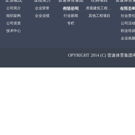
企业概况
业绩实力
雷速体育集团
经典项目
雷速体育
公司简介
企业荣誉
裕达新闻
房屋建筑工程项目
公司形
有限公司
有限公
组织架构
企业业绩
行业新闻
其他工程项目
社会责
公司资质
专栏
公司活
技术中心
职业培
企业画
OPYRIGHT 2014 (C) 雷速体育集团