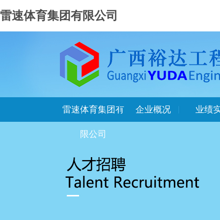
雷速体育集团有限公司
雷速体育集团有
企业概况
业绩
限公司