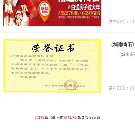
发布日期：
20
（城南奇石1
（城南奇
发布日期：
20
共
375
条记录 当前页
75/75
第 371-375 条