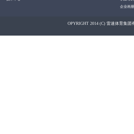
企业画
OPYRIGHT 2014 (C) 雷速体育集团