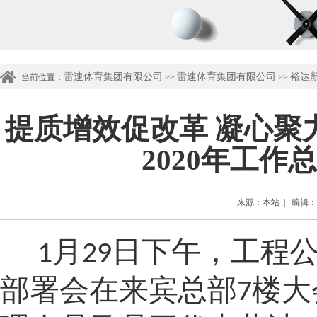
雷速体育集团有限公司
雷速体育集团有限公司
裕达
当前位置：
>>
>>
提质增效促改革 凝心聚
2020年工作
来源：本站 | 编辑：管理
月
日下午，工程
1
29
部署会在来宾总部
楼大
7