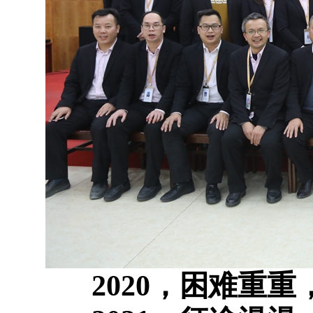
2020
，困难重重