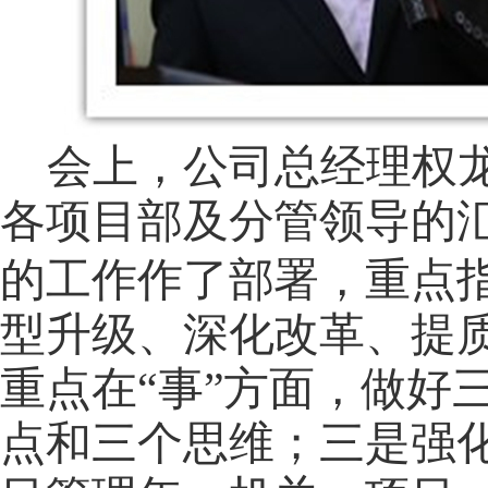
会上，公司总经理权
各项目部及分管领导的
的工作作了部署，重点指
型升级、深化改革、提
重点在“事”方面，做好
点和三个思维；三是强化