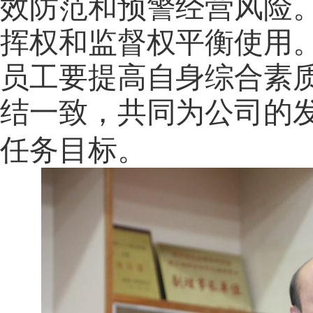
效防范和预警经营风险
挥权和监督权平衡使用
员工要提高自身综合素
结一致，共同为公司的
任务目标。