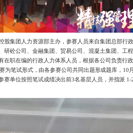
控股集团人力资源部主办，参赛人员来自集团总部行
、研砼公司、金融集团、贸易公司、混凝土集团、工
有在职在编的行政人力体系人员，根据各公司负责行
人。初赛为笔试形式，由各参赛公司共同出题形成题库，1
赛单位按照笔试成绩决出前3名基层人员，并指派 1-2