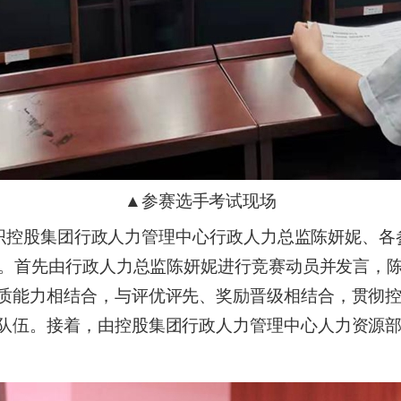
▲参赛选手考试现场
组织控股集团行政人力管理中心行政人力总监陈妍妮、
大会。首先由行政人力总监陈妍妮进行竞赛动员并发言，
质能力相结合，与评优评先、奖励晋级相结合，贯彻
队伍。接着，由控股集团行政人力管理中心人力资源