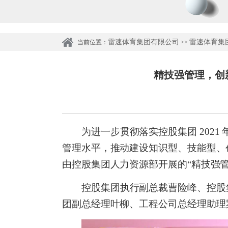
雷速体育集团有限公司
雷速体育集
当前位置：
>>
精技强管理，创
为进一步贯彻落实控股集团
202
管理水平，推动建设知识型、技能型、
由控股集团人力资源部开展的
“精技强
控股集团执行副总裁曹险峰、控股
团副总经理叶柳、工程公司总经理助理