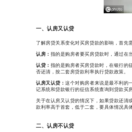
一、认房又认贷
了解房贷关系变化对买房贷款的影响，首先
认房：
指的是购房者要买房贷款时，通过在
认贷：
指的是购房者买房贷款时，在银行的
否还清，按二套房贷款利率执行贷款政策。
认房又认贷：
这个对购房者来说是最不利的
记系统和贷款银行的征信系统查询到贷款买
关于在认房又认贷的情况下，如果贷款还清
款利率高于首套，低于二套，要具体情况具
二、认房不认贷