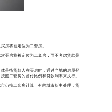
次买房将被定位为二套房。
此次买房将被定位为二套房，而不考虑贷款是
具体是指贷款人在买房时，通过当地的房屋登
，按照二套房的首付比例和贷款利率来执行。
城市仍按二套房计算，有的城市折中处理，贷