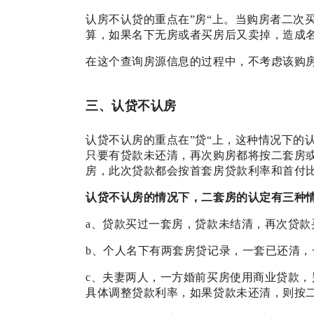
认房不认贷的重点在”房“上。当购房者二次
算，如果名下无房或者买房后又卖掉，造成
在这个查询房源信息的过程中，不考虑该购房
三、认贷不认房
认贷不认房的重点在”贷“上，这种情况下的
只要有贷款未还清，再次购房都将按二套房
房，此次贷款都会按首套房贷款利率和首付
认贷不认房的情况下，二套房的认定有三种
a、贷款买过一套房，贷款未结清，再次贷款
b、个人名下有两套房贷记录，一套已还清
c、夫妻两人，一方婚前买房使用商业贷款
具体调整贷款利率，如果贷款未还清，则按