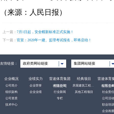
（
来源：人民日报
）
上一篇：
7月1日起，安全帽新标准正式实施！
下一篇：
官宣：2020年一建、监理考试报名，即将启动！
友情链接：
政府类网站链接
集团网站链接
企业概况
业绩实力
雷速体育集团
经典项目
雷速体育
公司简介
企业荣誉
裕达新闻
房屋建筑工程项目
公司形
有限公司
有限公
组织架构
企业业绩
行业新闻
其他工程项目
社会责
公司资质
专栏
公司活
技术中心
职业培
企业画