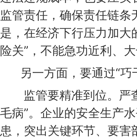
监管责任，确保责任链条
是，在经济下行压力加大
险关”，不能急功近利、
另一方面，要通过“巧干
监管要精准到位。严查严
毛病”。企业的安全生产
患，突出关键环节、要害