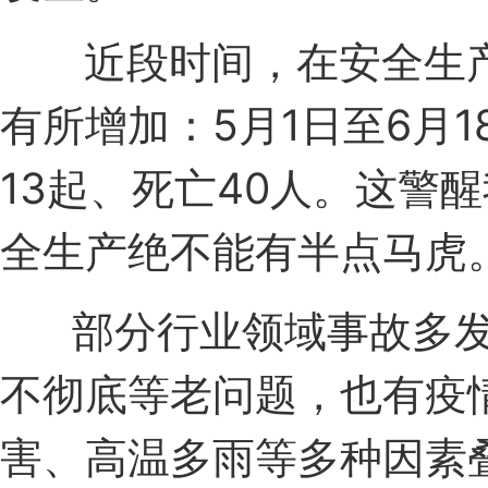
近段时间，在安全生
有所增加：
5月1日至6月
13起、死亡40人。
这警醒
全生产绝不能有半点马虎
部分行业领域事故多发
不彻底等老问题，也有疫
害、高温多雨等多种因素