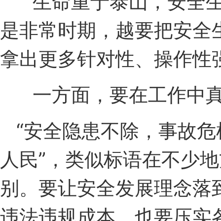
生命重于泰山，安全生
是非常时期，越要把安全
拿出更多针对性、操作性
一方面，要在工作中真
“安全隐患不除，事故危
人民”，类似标语在不少
别。要让安全发展理念落
违法违规成本，也要压实