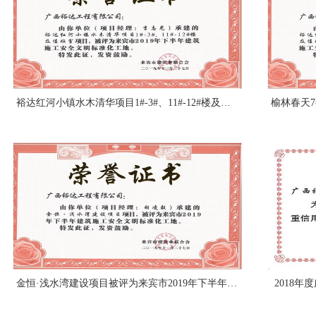
裕达红河小镇水木清华项目1#-3#、11#-12#楼及值班室项目被评为来宾市2019年下半年建筑施工安全文明标准化工地（项目经理：李志光）
金恒·浅水湾建设项目被评为来宾市2019年下半年建筑施工安全文明标准化工地（项目经理：胡凌毅）
2018