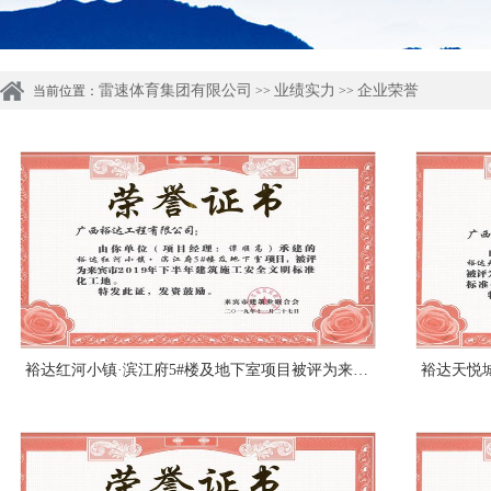
雷速体育集团有限公司
业绩实力
企业荣誉
当前位置：
>>
>>
裕达红河小镇·滨江府5#楼及地下室项目被评为来宾市2019年下半年建筑施工安全文明标准化工地（项目经理：谭顺高）