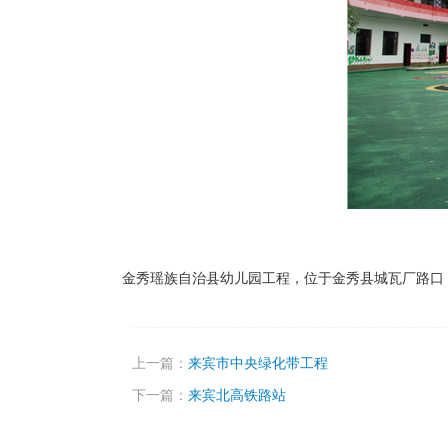
金秀瑶族自治县幼儿园工程，位于金秀县城瓦厂路口
上一篇：
来宾市中央绿化带工程
下一篇：
来宾北高铁路站