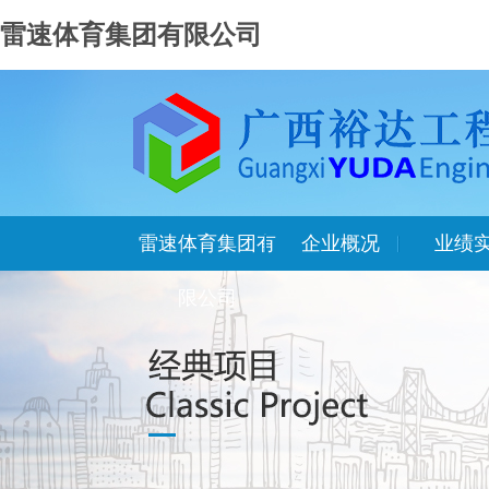
雷速体育集团有限公司
雷速体育集团有
企业概况
业绩
限公司