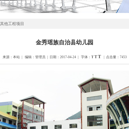
其他工程项目
金秀瑶族自治县幼儿园
T
T
来源：本站 | 编辑：管理员 | 日期：2017-04-24 | 字体：
T
| 点击量：7453