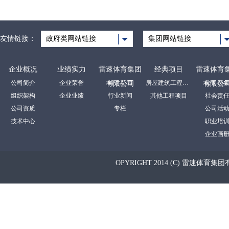
友情链接：
政府类网站链接
集团网站链接
企业概况
业绩实力
雷速体育集团
经典项目
雷速体育
公司简介
企业荣誉
裕达新闻
房屋建筑工程项目
公司形
有限公司
有限公
组织架构
企业业绩
行业新闻
其他工程项目
社会责
公司资质
专栏
公司活
技术中心
职业培
企业画
OPYRIGHT 2014 (C) 雷速体育集团