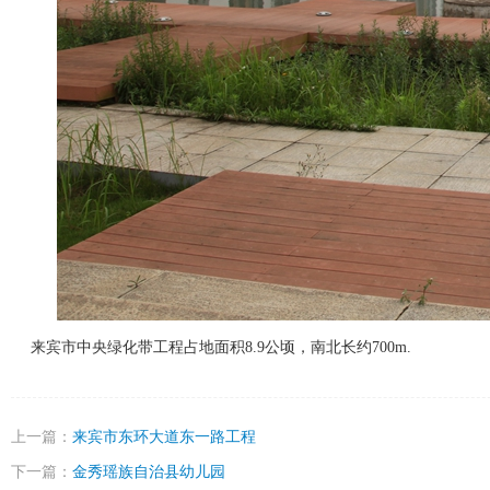
来宾市中央绿化带工程占地面积
8.9
公顷，南北长约
700m.
上一篇：
来宾市东环大道东一路工程
下一篇：
金秀瑶族自治县幼儿园